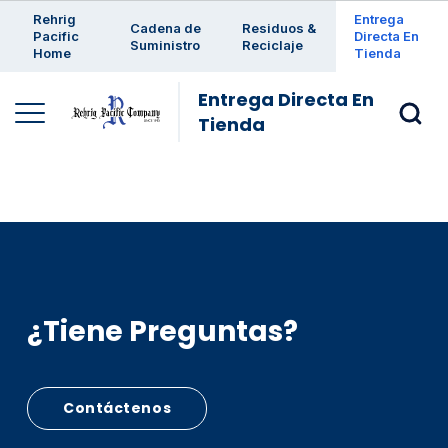
Enter a search keyword
Rehrig
Entrega
Cadena de
Residuos &
Pacific
Directa En
Suministro
Reciclaje
Home
Tienda
Entrega Directa En
Tienda
¿Tiene Preguntas?
Contáctenos