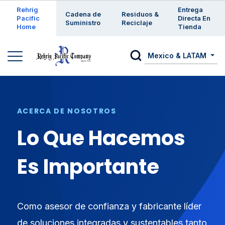
Enter a search keyword
Rehrig
Entrega
Cadena de
Residuos &
Pacific
Directa En
Suministro
Reciclaje
Home
Tienda
Mexico & LATAM
ACERCA DE NOSOTROS
Lo Que Hacemos
Es Importante
Como asesor de confianza y fabricante líder
de soluciones integradas y sustentables tanto