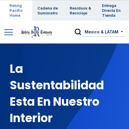
Enter a search keyword
Rehrig
Entrega
Cadena de
Residuos &
Pacific
Directa En
Suministro
Reciclaje
Home
Tienda
Mexico & LATAM
La
Sustentabilidad
Esta En Nuestro
Interior