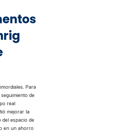
mentos
hrig
e
rimordiales. Para
e seguimiento de
po real
tió mejorar la
e del espacio de
jo en un ahorro