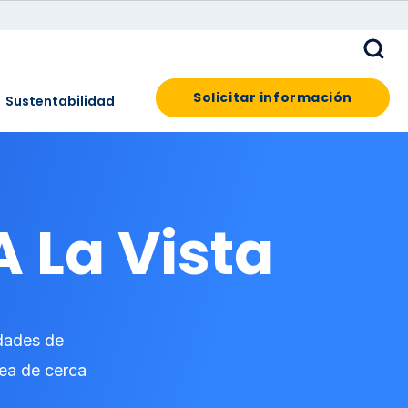
Solicitar información
Sustentabilidad
 La Vista
idades de
rea de cerca