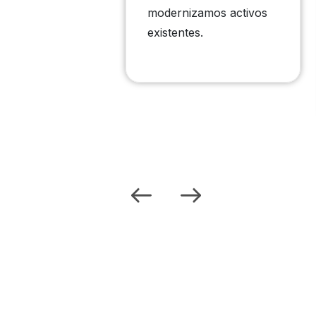
dades de
modernizamos activos
 escenarios de
existentes.