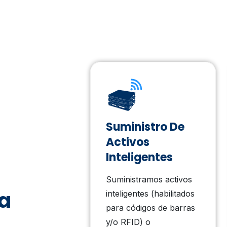
fica &
Suministro De
a
Activos
Inteligentes
ia revisa
amente el
Suministramos activos
a
 Asset Tracker
inteligentes (habilitados
tificar
para códigos de barras
as,
y/o RFID) o