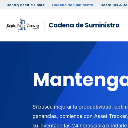
Rehrig
Pacific
Home
Cadena de Suministro
Residuos & Re
Cadena de Suministro
Mantenga 
Si busca mejorar la productividad, optim
ganancias, comience con Asset Tracker, 
su inventario las 24 horas para brindarl