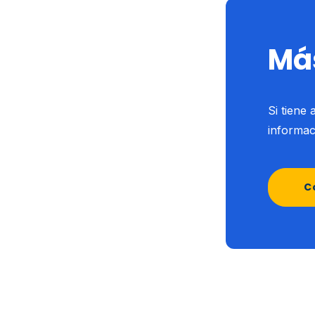
Má
Si tiene
informac
C