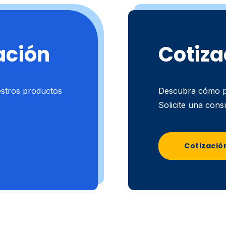
ación
Cotiza
estros productos
Descubra cómo p
Solicite una consu
Cotizació