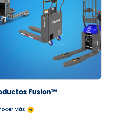
oductos Fusion™
nocer Más