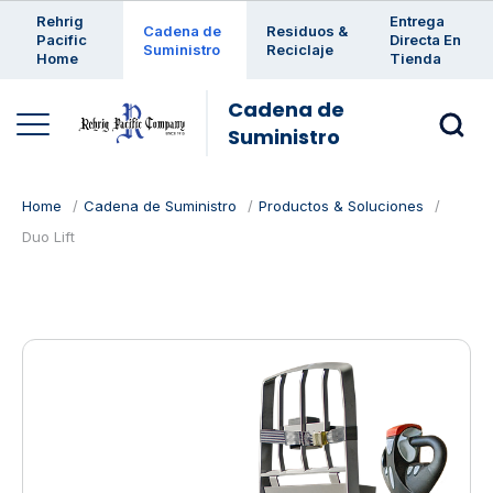
Enter a search keyword
Rehrig
Entrega
Cadena de
Residuos &
Pacific
Directa En
Suministro
Reciclaje
Home
Tienda
Cadena de
Suministro
Home
Cadena de Suministro
Productos & Soluciones
Duo Lift