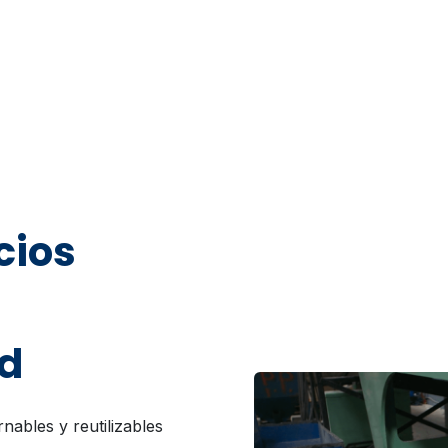
cios
ad
nables y reutilizables