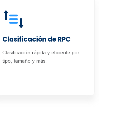
Clasificación de RPC
Servic
Clasificación rápida y eficiente por
Recogida
tipo, tamaño y más.
garantiza
reutilice