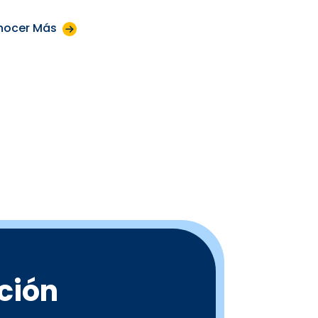
nocer Más
ción