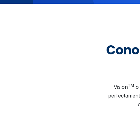
Cono
TM
Vision
o 
perfectamente