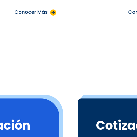
Conocer Más
Co
ación
Cotiza