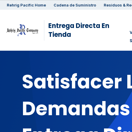
Rehrig
Pacific
Home
Cadena de Suministro
Residuos & Re
Entrega Directa En
V
Tienda
Satisfacer 
Demandas 