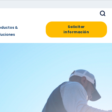
Solicitar
oductos &
información
luciones