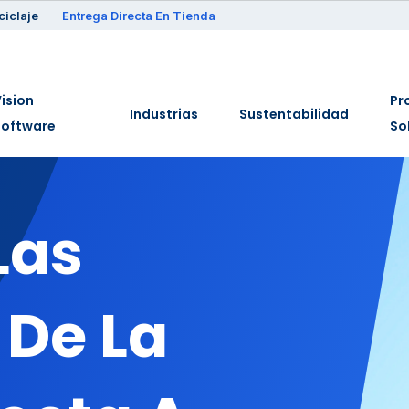
ciclaje
Entrega Directa En Tienda
ision
Pr
Industrias
Sustentabilidad
Software
So
Las
De La