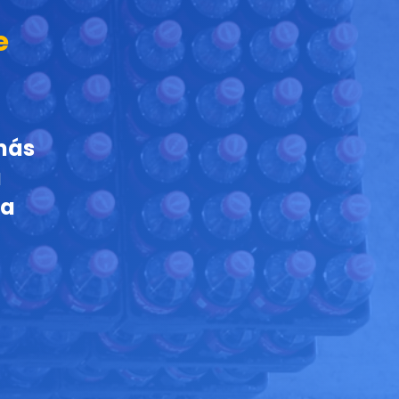
e
 más
a
ga