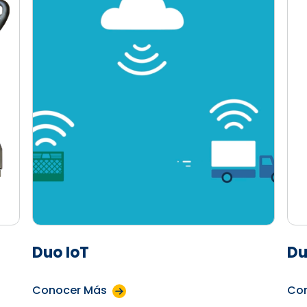
Duo IoT
Du
Conocer Más
Co