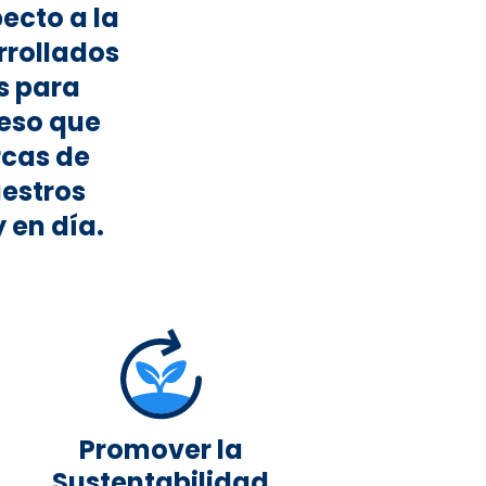
ecto a la
rrollados
s para
 eso que
cas de
estros
 en día.
Promover la
Sustentabilidad