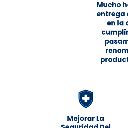
Mucho ha
entrega 
en la
cumplir
pasam
renom
product
Mejorar La
Seguridad Del