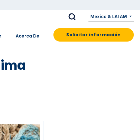
Mexico & LATAM
Solicitar información
a
Acerca De
rima