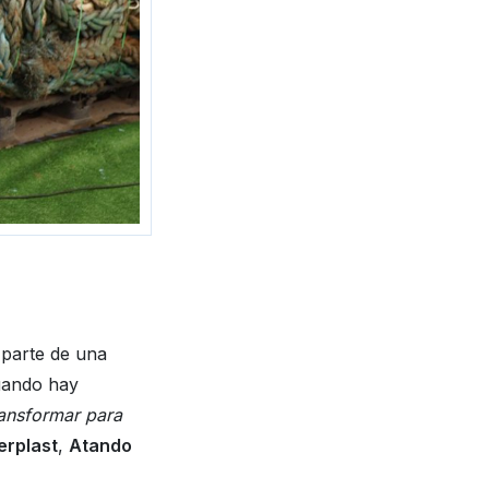
 parte de una
cuando hay
ansformar para
rplast
,
Atando