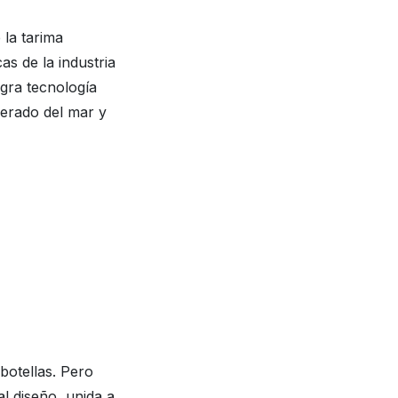
e la tarima
as de la industria
egra tecnología
perado del mar y
botellas. Pero
l diseño, unida a