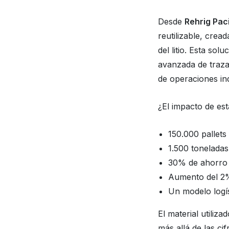
Desde
Rehrig Paci
reutilizable, crea
del litio. Esta so
avanzada de traza
de operaciones ind
¿El impacto de esta
150.000 pallets
1.500 tonelada
30% de ahorro 
Aumento del 2% 
Un modelo logíst
El material utiliz
más allá de las ci